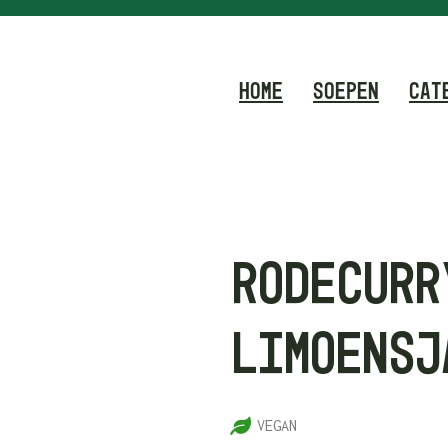
HOME
SOEPEN
CAT
RODE CURR
LIMOEN SJ
5
VEGAN