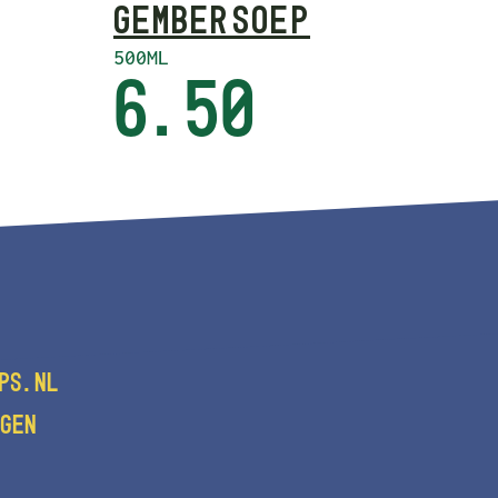
GEMBER SOEP
500ML
6.50
PS.NL
GEN