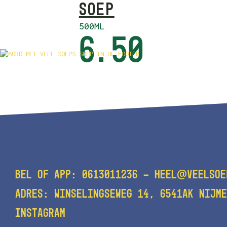
SOEP
500ML
6.50
@
BEL OF APP:
0613011236
-
HEEL
VEELSOE
ADRES: WINSELINGSEWEG 14, 6541AK NIJME
INSTAGRAM