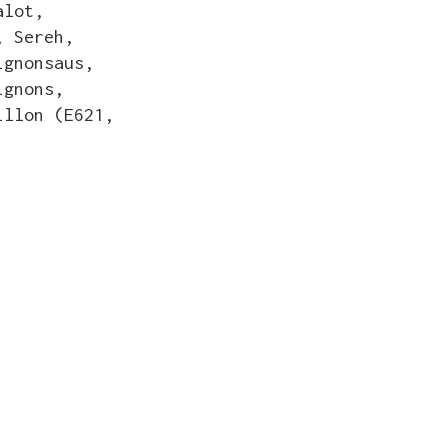
alot,
, Sereh,
ignonsaus,
ignons,
illon (e621,