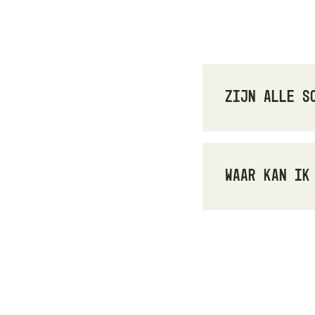
Zijn alle s
Het aanbod ka
verkooppunt o
Waar kan ik
Onze soepen z
waaronder ZMU
complete over