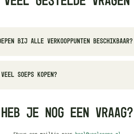
Veel gestelde vragen
oepen bij alle verkooppunten beschikbaar?
n per verkooppunt verschillen. Neem contact op met
f met ons voor de actuele beschikbaarheid.
 Veel Soeps kopen?
ijn verkrijgbaar bij diverse verkooppunten in Nijm
K en Pater Deli. Bekijk de verkooppuntenpagina voo
Heb je nog een vraag?
zicht.
Stuur een mailtje naar
heel@veelsoeps.nl