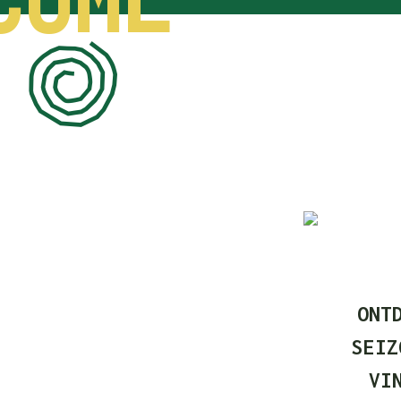
COME
1
ONT
SEIZ
VI