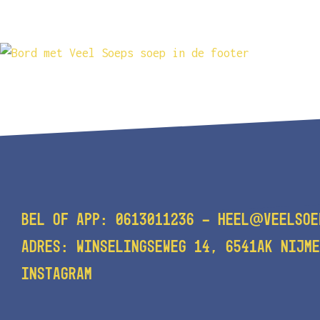
@
BEL OF APP:
0613011236
-
HEEL
VEELSOE
ADRES: WINSELINGSEWEG 14, 6541AK NIJME
INSTAGRAM