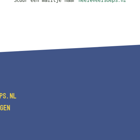
PS.NL
GEN