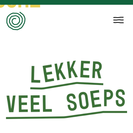
COME
1
2