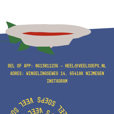
@
BEL OF APP:
0613011236
-
HEEL
VEELSOEPS.NL
ADRES: WINSELINGSEWEG 14, 6541AK NIJMEGEN
INSTAGRAM