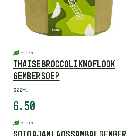
5
VEGAN
THAISE BROCCOLI KNOFLOOK
GEMBER SOEP
500ML
6.50
5
VEGAN
SOTO AJAM LAOS SAMBAL GEMBER