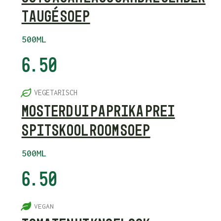
TAUGÉ SOEP
500ML
6.50
6
VEGETARISCH
MOSTERD UI PAPRIKA PREI
SPITSKOOL ROOM SOEP
500ML
6.50
5
VEGAN