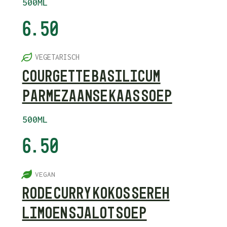
500ML
6.50
6
VEGETARISCH
COURGETTE BASILICUM
PARMEZAANSE KAAS SOEP
500ML
6.50
5
VEGAN
RODE CURRY KOKOS SEREH
LIMOEN SJALOT SOEP