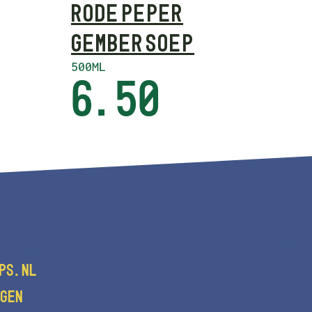
RODE PEPER
GEMBER SOEP
500ML
6.50
PS.NL
GEN