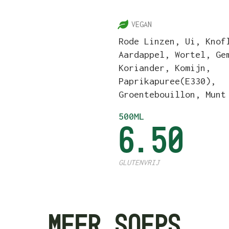
5
VEGAN
Rode Linzen, Ui, Knof
Aardappel, Wortel, Ge
Koriander, Komijn,
Paprikapuree(e330),
Groentebouillon, Munt
500ML
6.50
GLUTENVRIJ
MEER SOEPS