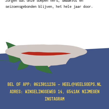
zorgen dat onze soepen vers, smaakvol en
seizoensgebonden blijven, het hele jaar door.
@
BEL OF APP:
0613011236
-
HEEL
VEELSOEPS.NL
ADRES: WINSELINGSEWEG 14, 6541AK NIJMEGEN
INSTAGRAM